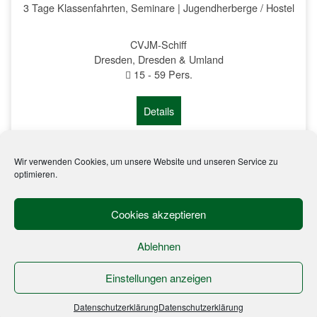
3 Tage Klassenfahrten, Seminare | Jugendherberge / Hostel
CVJM-Schiff
Dresden, Dresden & Umland
15
-
59
Pers.
Details
Wir verwenden Cookies, um unsere Website und unseren Service zu
1
2
3
4
...
26
27
28
→
optimieren.
Cookies akzeptieren
In Kooperation mit
Gruppenreise-Portal.com
Ablehnen
Copyright SALES GUIDE SACHSEN © 2018. All
Einstellungen anzeigen
Rights Reserved |
Impressum
|
AGB
|
Datenschutz
Datenschutzerklärung
Datenschutzerklärung
Angebote
Karte