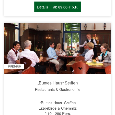
Details
ab
89,00 € p.P.
PREMIUM
„Buntes Haus“ Seiffen
Restaurants & Gastronomie
"Buntes Haus" Seiffen
Erzgebirge & Chemnitz
10
-
280
Pers.