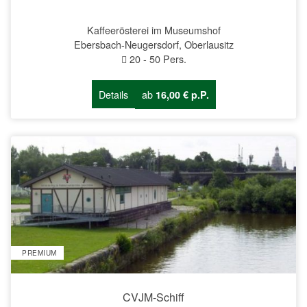
Kaffeerösterei im Museumshof
Ebersbach-Neugersdorf, Oberlausitz
20
-
50
Pers.
Details
ab
16,00 € p.P.
PREMIUM
CVJM-Schiff