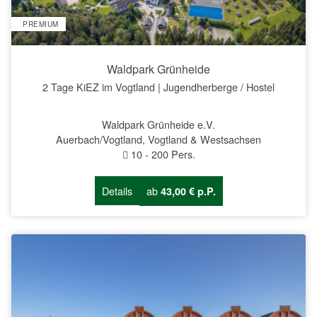
PREMIUM
Waldpark Grünheide
2 Tage KiEZ im Vogtland | Jugendherberge / Hostel
Waldpark Grünheide e.V.
Auerbach/Vogtland, Vogtland & Westsachsen
10
-
200
Pers.
Details
ab
43,00 € p.P.