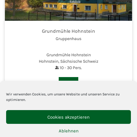
Grundmühle Hohnstein
Gruppenhaus
Grundmühle Hohnstein
Hohnstein, Sächsische Schweiz
10
-
30
Pers.
Details
Wir verwenden Cookies, um unsere Website und unseren Service zu
optimieren.
Cookies akzeptieren
In Kooperation mit
Gruppenreise-Portal.com
Ablehnen