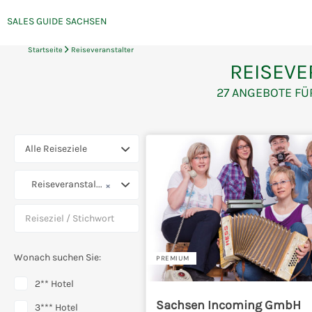
Kategorien
SALES GUIDE SACHSEN
Gruppenreisen & Team-Events in
Sachsen
Startseite
Reiseveranstalter
REISEVE
27
ANGEBOTE FÜ
Alle Reiseziele
Reiseveranstalter
×
Wonach suchen Sie:
PREMIUM
2** Hotel
Sachsen Incoming GmbH
3*** Hotel