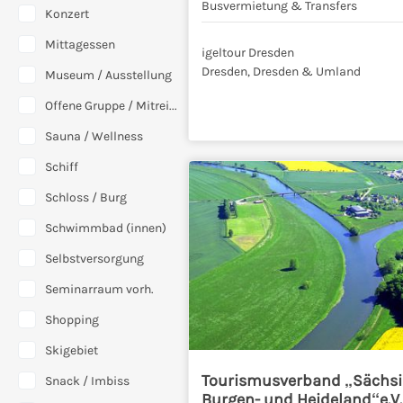
Busvermietung & Transfers
Konzert
Mittagessen
igeltour Dresden
Dresden, Dresden & Umland
Museum / Ausstellung
Offene Gruppe / Mitreisen
Sauna / Wellness
Schiff
Schloss / Burg
Schwimmbad (innen)
Selbstversorgung
Seminarraum vorh.
Shopping
Skigebiet
Tourismusverband „Sächsi
Snack / Imbiss
Burgen- und Heideland“e.V.