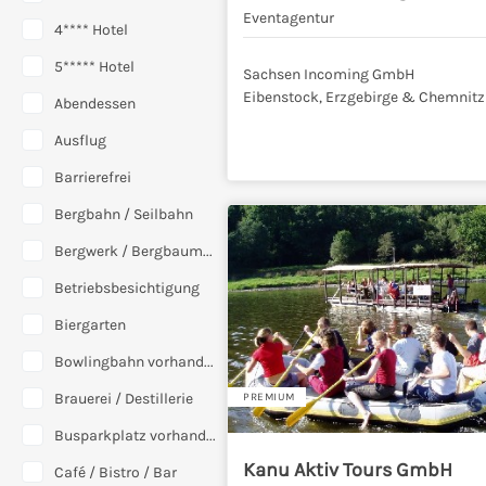
Eventagentur
4**** Hotel
5***** Hotel
Sachsen Incoming GmbH
Eibenstock, Erzgebirge & Chemnitz
Abendessen
Ausflug
Barrierefrei
Bergbahn / Seilbahn
Bergwerk / Bergbaumuseum
Betriebsbesichtigung
Biergarten
Bowlingbahn vorhanden
Brauerei / Destillerie
PREMIUM
Busparkplatz vorhanden
Kanu Aktiv Tours GmbH
Café / Bistro / Bar