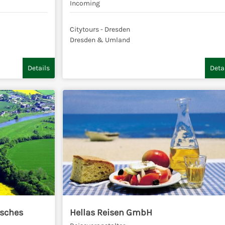
Incoming
Citytours - Dresden
Dresden & Umland
Details
Deta
sches
Hellas Reisen GmbH