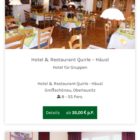
Hotel & Restaurant Quirle – Häusl
Hotel für Gruppen
Hotel & Restaurant Quirle - Häusl
Großschönau, Oberlausitz
8
-
55
Pers.
Details
ab
35,00 € p.P.