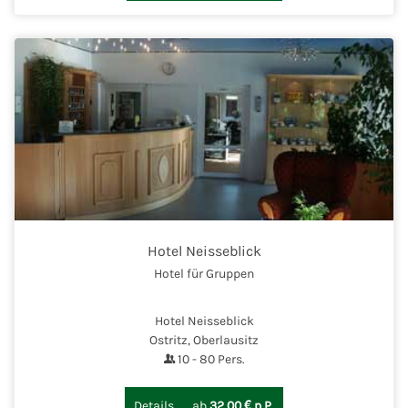
Hotel Neisseblick
Hotel für Gruppen
Hotel Neisseblick
Ostritz, Oberlausitz
10
-
80
Pers.
Details
ab
32,00 € p.P.