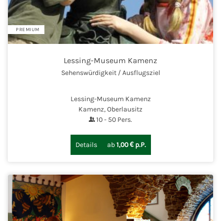
PREMIUM
Lessing-Museum Kamenz
Sehenswürdigkeit / Ausflugsziel
Lessing-Museum Kamenz
Kamenz, Oberlausitz
10
-
50
Pers.
Details
ab
1,00 € p.P.