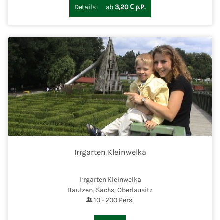
Details
ab
3,20 € p.P.
Irrgarten Kleinwelka
Irrgarten Kleinwelka
Bautzen, Sachs, Oberlausitz
10
-
200
Pers.