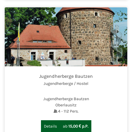
Jugendherberge Bautzen
Jugendherberge / Hostel
Jugendherberge Bautzen
Oberlausitz
4
-
112
Pers.
Details
ab
15,00 € p.P.