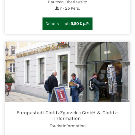
Bautzen, Oberlausitz
7
-
25
Pers.
Details
ab
3,50 € p.P.
Europastadt GörlitzZgorzelec GmbH & Görlitz-
Information
Touristinformation